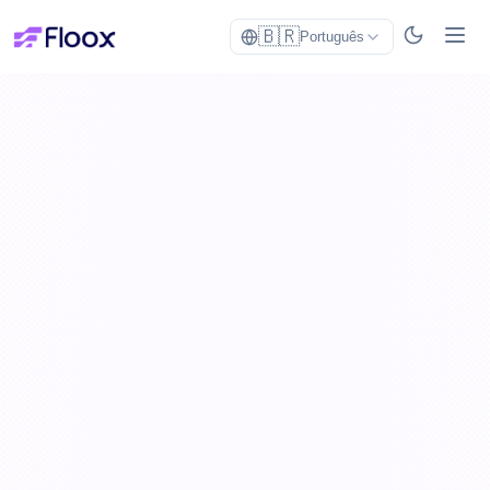
🇧🇷
Português