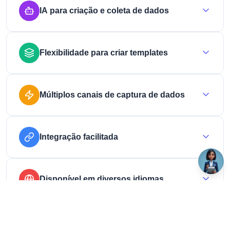
IA para criação e coleta de dados
A Sofia (SmartFormIA) atua em todas as etapas do processo,
Flexibilidade para criar templates
incluindo a criação do formulário, a extração de dados por
OCR e o preenchimento automático com essas informações.
Com mais de 40 componentes disponíveis para edição de
Múltiplos canais de captura de dados
formulários, o Floox oferece inúmeras possibilidades para
personalizar sua coleta de dados e adaptar os formulários às
necessidades do seu negócio.
Colete dados do seu jeito: use links web personalizáveis,
Integração facilitada
aplicativos, formulários incorporados diretamente no seu site
(embed) ou integre com chatbots em canais como
WhatsApp, LinkedIn, Facebook Messenger, Crisp e outros.
Recebendo as informações diretamente no seu sistema via
Disponível em diversos idiomas
Webhook, e-mail, armazenamento em nuvem ou
exportações personalizadas.
O Floox está disponível em Português, Inglês, Espanhol,
Italiano e Francês. Além disso, com o apoio da nossa IA Sofia,